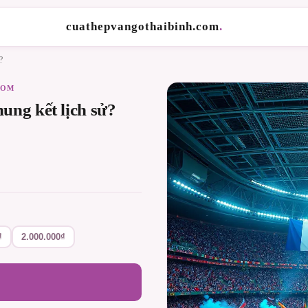
cuathepvangothaibinh.com
.
?
COM
hung kết lịch sử?
₫
2.000.000₫