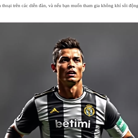
ền thoại trên các diễn đàn, và nếu bạn muốn tham gia không khí sôi đ