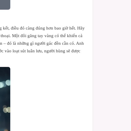
g kết, điều đó càng đúng hơn bao giờ hết. Hãy
thoại. Một đôi găng tay vàng có thể khiến cả
n – đó là những gì người gác đền cần có. Anh
c vào loạt sút luân lưu, người hùng sẽ được