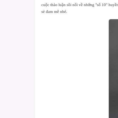
cuộc thảo luận sôi nổi về những "số 10" huy
sẻ đam mê nhé.