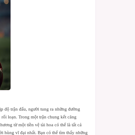
hịp độ trận đấu, người tung ra những đường
y rối loạn. Trong một trận chung kết căng
ơng từ một tiền vệ tài hoa có thể là tất cả
i hùng vĩ đại nhất. Bạn có thể tìm thấy những