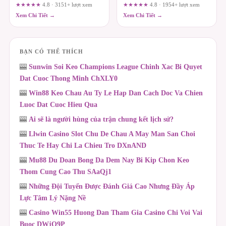
Chấn Động Mạnh Mẽ
★★★★★
4.8 · 3151+ lượt xem
★★★★★
4.8 · 1954+ lượt xem
Xem Chi Tiết →
Xem Chi Tiết →
BẠN CÓ THỂ THÍCH
🎰
Sunwin Soi Keo Champions League Chinh Xac Bi Quyet
Dat Cuoc Thong Minh ChXLY0
🎰
Win88 Keo Chau Au Ty Le Hap Dan Cach Doc Va Chien
Luoc Dat Cuoc Hieu Qua
🎰
Ai sẽ là người hùng của trận chung kết lịch sử?
🎰
Llwin Casino Slot Chu De Chau A May Man San Choi
Thuc Te Hay Chi La Chieu Tro DXnAND
🎰
Mu88 Du Doan Bong Da Dem Nay Bi Kip Chon Keo
Thom Cung Cao Thu SAaQj1
🎰
Những Đội Tuyển Được Đánh Giá Cao Nhưng Đầy Áp
Lực Tâm Lý Nặng Nề
🎰
Casino Win55 Huong Dan Tham Gia Casino Chi Voi Vai
Buoc DWjO9P