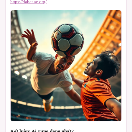
https://dabet.ae.org/
.
Kết luận: Ai xứng đáng nhất?