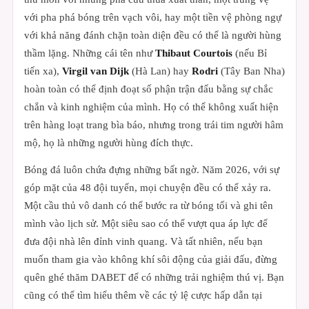
với pha phá bóng trên vạch vôi, hay một tiền vệ phòng ngự
với khả năng đánh chặn toàn diện đều có thể là người hùng
thầm lặng. Những cái tên như
Thibaut Courtois
(nếu Bỉ
tiến xa),
Virgil van Dijk
(Hà Lan) hay
Rodri
(Tây Ban Nha)
hoàn toàn có thể định đoạt số phận trận đấu bằng sự chắc
chắn và kinh nghiệm của mình. Họ có thể không xuất hiện
trên hàng loạt trang bìa báo, nhưng trong trái tim người hâm
mộ, họ là những người hùng đích thực.
Bóng đá luôn chứa đựng những bất ngờ. Năm 2026, với sự
góp mặt của 48 đội tuyển, mọi chuyện đều có thể xảy ra.
Một cầu thủ vô danh có thể bước ra từ bóng tối và ghi tên
mình vào lịch sử. Một siêu sao có thể vượt qua áp lực để
đưa đội nhà lên đỉnh vinh quang. Và tất nhiên, nếu bạn
muốn tham gia vào không khí sôi động của giải đấu, đừng
quên ghé thăm DABET để có những trải nghiệm thú vị. Bạn
cũng có thể tìm hiểu thêm về các tỷ lệ cược hấp dẫn tại