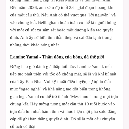
Đến năm 2026, anh sẽ ở độ tuổi 23 - giai đoạn hoàng kim
của một cầu thủ. Nếu Anh có thể vượt qua "lời nguyền" và
vào chung kết, Bellingham hoàn toàn có thể là người hùng
với một cú sút xa sấm sét hoặc một đường kiến tạo quyết
định. Anh ấy sở hữu tinh thần thép và cái đầu lạnh trong
những thời khắc nóng nhất.
Lamine Yamal - Thần đồng của bóng đá thế giới
Đừng bao giờ đánh giá thấp tuổi tác. Lamine Yamal, nếu
tiếp tục phát triển với tốc độ chóng mặt, sẽ là vũ khí bí mật
của Tây Ban Nha. Với kỹ thuật điêu luyện, sự tự tin đến
mức "ngạo nghễ" và khả năng tạo đột biến trong không
gian hẹp, Yamal có thể trở thành "Messi mới" trong một trận
chung kết. Hãy tưởng tượng một cầu thủ 19 tuổi bước vào
trận đấu lớn nhất hành tinh và thực hiện một pha solo đẳng
cấp để ghi bàn thắng quyết định. Đó sẽ là một câu chuyện
cổ tích có thật.