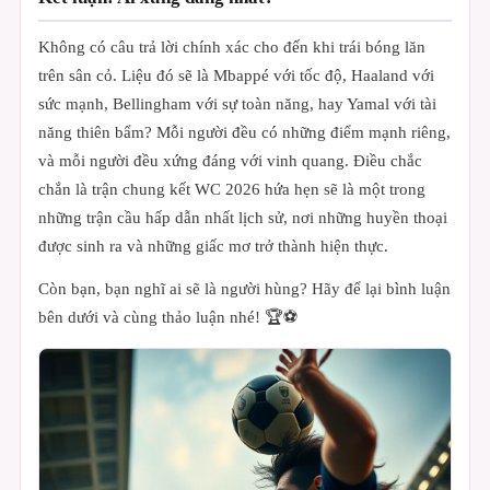
Không có câu trả lời chính xác cho đến khi trái bóng lăn
trên sân cỏ. Liệu đó sẽ là Mbappé với tốc độ, Haaland với
sức mạnh, Bellingham với sự toàn năng, hay Yamal với tài
năng thiên bẩm? Mỗi người đều có những điểm mạnh riêng,
và mỗi người đều xứng đáng với vinh quang. Điều chắc
chắn là trận chung kết WC 2026 hứa hẹn sẽ là một trong
những trận cầu hấp dẫn nhất lịch sử, nơi những huyền thoại
được sinh ra và những giấc mơ trở thành hiện thực.
Còn bạn, bạn nghĩ ai sẽ là người hùng? Hãy để lại bình luận
bên dưới và cùng thảo luận nhé! 🏆⚽