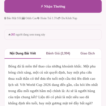
⚡ Nhận Thưởng
🔒 Bảo Mật SSL
🎰 Odds Cao
🔄 Hoàn Trả 1.5%
💳 Đa Kênh Nạp
🔥
265
người đang xem trang này
Nội Dung Bài Viết
Đánh Giá (2,994)
Giao Dịch
Bóng đá là môn thể thao của những khoảnh khắc. Một pha
bóng chói sáng, một cú sút quyết định, hay một pha cứu
thua xuất thần có thể đưa tên tuổi một cầu thủ lên đỉnh cao
lịch sử. Với World Cup 2026 đang đến gần, câu hỏi lớn nhất
trong đầu mỗi người hâm mộ chính là: Ai sẽ là người hùng
của trận chung kết? Liệu đó có phải là một siêu sao đã
khẳng định tên tuổi, hay một gương mặt trẻ đầy bất ngờ?