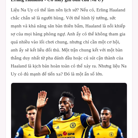
Liệu Na Uy có thể làm nên lịch sử? Nếu có, Erling Haaland
chắc chắn sẽ là người hùng. Với thể hình lý tưởng, sức
mạnh và khả năng săn bàn thiên bẩm, Haaland là nỗi khiếp
sợ của mọi hàng phòng ngự. Anh ấy có thể không tham gia
quá nhiều vào lối chơi chung, nhưng chỉ cần một cơ hội,
anh ấy sẽ kết liễu đối thủ. Một trận chung kết với một bàn
thắng duy nhất từ pha đánh đầu hoặc cú sút cận thành của
Haaland là kịch bản hoàn toàn có thể xảy ra. Nhưng liệu Na
Uy có đủ mạnh để tiến xa? Đó là một ẩn số lớn.