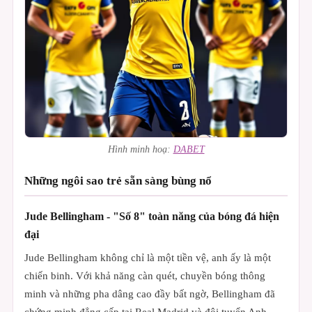
Hình minh hoạ:
DABET
Những ngôi sao trẻ sẵn sàng bùng nổ
Jude Bellingham - "Số 8" toàn năng của bóng đá hiện
đại
Jude Bellingham không chỉ là một tiền vệ, anh ấy là một
chiến binh. Với khả năng càn quét, chuyền bóng thông
minh và những pha dâng cao đầy bất ngờ, Bellingham đã
chứng minh đẳng cấp tại Real Madrid và đội tuyển Anh.