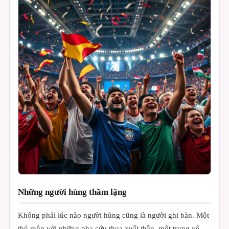
Những người hùng thầm lặng
Không phải lúc nào người hùng cũng là người ghi bàn. Một
thủ môn với những pha cứu thua xuất thần, một trung vệ