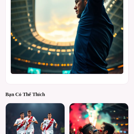
Bạn Có Thể Thích