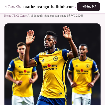
cuathepvangothaibinh.com
.
Trang Chủ
Đăng Ký
Home
›
Tất Cả Game
›
Ai sẽ là người hùng của trận chung kết WC 2026?