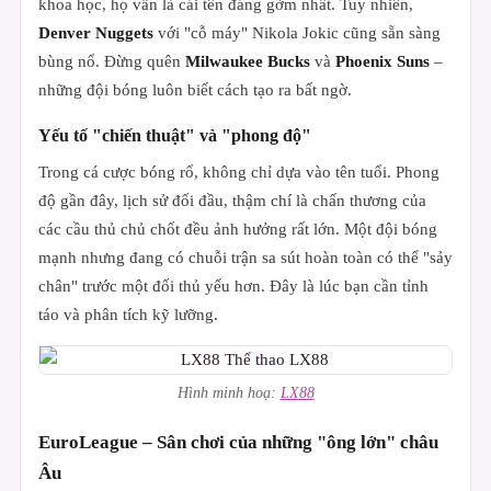
khoa học, họ vẫn là cái tên đáng gờm nhất. Tuy nhiên,
Denver Nuggets
với "cỗ máy" Nikola Jokic cũng sẵn sàng
bùng nổ. Đừng quên
Milwaukee Bucks
và
Phoenix Suns
–
những đội bóng luôn biết cách tạo ra bất ngờ.
Yếu tố "chiến thuật" và "phong độ"
Trong cá cược bóng rổ, không chỉ dựa vào tên tuổi. Phong
độ gần đây, lịch sử đối đầu, thậm chí là chấn thương của
các cầu thủ chủ chốt đều ảnh hưởng rất lớn. Một đội bóng
mạnh nhưng đang có chuỗi trận sa sút hoàn toàn có thể "sảy
chân" trước một đối thủ yếu hơn. Đây là lúc bạn cần tỉnh
táo và phân tích kỹ lưỡng.
Hình minh hoạ:
LX88
EuroLeague – Sân chơi của những "ông lớn" châu
Âu