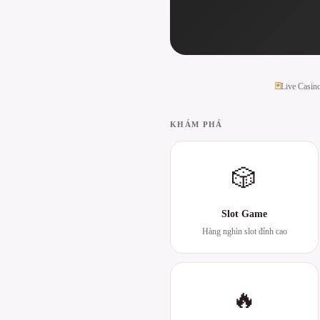
🃏
Live Casin
KHÁM PHÁ
🎲
Slot Game
Hàng nghìn slot đỉnh cao
🔥