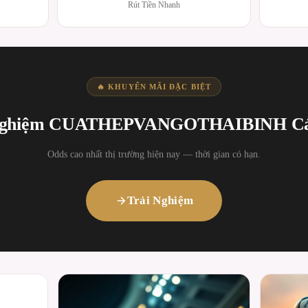
Rút Tiền Nhanh
🔥 KHUYẾN MÃI ĐẶC BIỆT
 Nghiệm CUATHEPVANGOTHAIBINH Cá
Odds cao nhất thị trường hiện nay — thời gian có hạn.
Trải Nghiệm