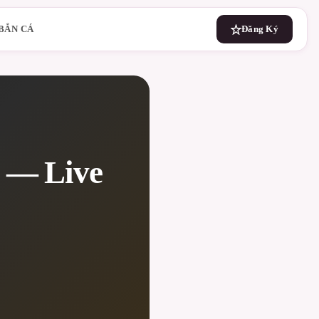
Đăng Ký
BẮN CÁ
— Live