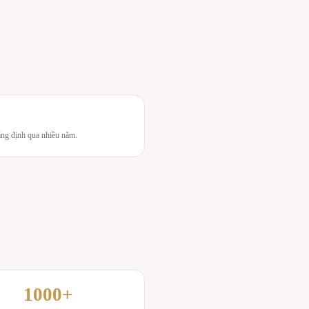
ng định qua nhiều năm.
1000+