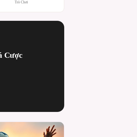
Trò Chơi
 Cược