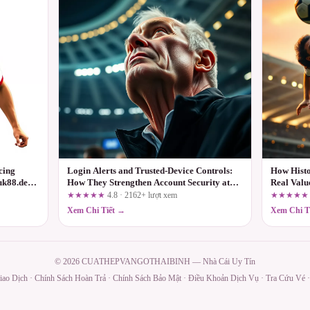
cing
Login Alerts and Trusted-Device Controls:
How Histo
uk88.deal
How They Strengthen Account Security at
Real Valu
DABET
Dabet.pr
★★★★★
4.8 · 2162+ lượt xem
★★★★
Xem Chi Tiết →
Xem Chi T
© 2026 CUATHEPVANGOTHAIBINH — Nhà Cái Uy Tín
iao Dịch
·
Chính Sách Hoàn Trả
·
Chính Sách Bảo Mật
·
Điều Khoản Dịch Vụ
·
Tra Cứu Vé