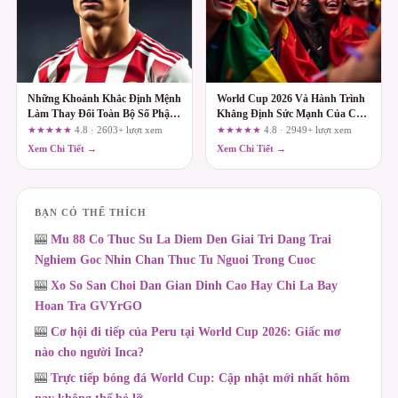
Những Khoảnh Khắc Định Mệnh
World Cup 2026 Và Hành Trình
Làm Thay Đổi Toàn Bộ Số Phận
Khẳng Định Sức Mạnh Của Các
Của Cả Giải Đấu
Cường Quốc
★★★★★
4.8 · 2603+ lượt xem
★★★★★
4.8 · 2949+ lượt xem
Xem Chi Tiết →
Xem Chi Tiết →
BẠN CÓ THỂ THÍCH
🎰
Mu 88 Co Thuc Su La Diem Den Giai Tri Dang Trai
Nghiem Goc Nhin Chan Thuc Tu Nguoi Trong Cuoc
🎰
Xo So San Choi Dan Gian Dinh Cao Hay Chi La Bay
Hoan Tra GVYrGO
🎰
Cơ hội đi tiếp của Peru tại World Cup 2026: Giấc mơ
nào cho người Inca?
🎰
Trực tiếp bóng đá World Cup: Cập nhật mới nhất hôm