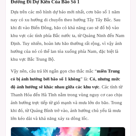
Đường Đi Dự Kiến Của Bão Số 1
Dựa trên các mô hình dự báo mới nhất, cơn bão số 1 năm
nay có xu hướng di chuyển theo hướng Tây Tây Bắc. Sau
khi đi vào Biển Đông, bão có khả năng cao sẽ đổ bộ vào
khu vực các tỉnh phía Bắc nước ta, từ Quảng Ninh đến Nam
Định. Tuy nhiên, hoàn lưu bão thường rất rộng, vì vậy ảnh
hưởng của nó có thể lan tỏa xuống phía Nam, đặc biệt là
khu vực Bắc Trung Bộ.
Vậy nên, câu trả lời ngắn gọn cho thắc mắc “
miền Trung
có bị ảnh hưởng bởi bão số 1 không
” là:
Có, nhưng mức
độ ảnh hưởng sẽ khác nhau giữa các khu vực
. Các tỉnh từ
Thanh Hóa đến Hà Tĩnh nằm trong vùng nguy cơ cao chịu
ảnh hưởng trực tiếp từ gió mạnh và mưa lớn do bão. Trong
khi đó, từ Quảng Bình trở vào, ảnh hưởng chủ yếu là mưa
lớn kéo dài và khả năng xảy ra dông lốc.