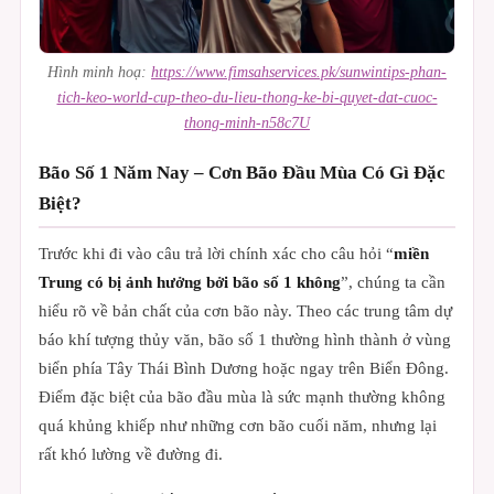
Hình minh hoạ:
https://www.fimsahservices.pk/sunwintips-phan-
tich-keo-world-cup-theo-du-lieu-thong-ke-bi-quyet-dat-cuoc-
thong-minh-n58c7U
Bão Số 1 Năm Nay – Cơn Bão Đầu Mùa Có Gì Đặc
Biệt?
Trước khi đi vào câu trả lời chính xác cho câu hỏi “
miền
Trung có bị ảnh hưởng bởi bão số 1 không
”, chúng ta cần
hiểu rõ về bản chất của cơn bão này. Theo các trung tâm dự
báo khí tượng thủy văn, bão số 1 thường hình thành ở vùng
biển phía Tây Thái Bình Dương hoặc ngay trên Biển Đông.
Điểm đặc biệt của bão đầu mùa là sức mạnh thường không
quá khủng khiếp như những cơn bão cuối năm, nhưng lại
rất khó lường về đường đi.