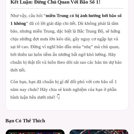
Kết Luận: Đừng Chủ Quan Với Bão Số 1!
Như vậy, câu hỏi “
miền Trung có bị ảnh hưởng bởi bão số
1 không
” đã có lời giải đáp chi tiết. Dù không phải là tâm
bão, nhưng miền Trung, đặc biệt là Bắc Trung Bộ, sẽ hứng
chịu những đợt mưa lớn kéo dài, gây nguy cơ ngập lụt và
sạt lở cao. Đừng vì nghĩ bão đầu mùa “nhẹ” mà chủ quan,
bởi thiên tai luôn tiềm ẩn những bất ngờ khó lường. Hãy
chuẩn bị thật tốt và luôn theo dõi sát sao các bản tin dự báo
thời tiết.
Còn bạn, bạn đã chuẩn bị gì để đối phó với cơn bão số 1
năm nay chưa? Hãy chia sẻ kinh nghiệm của bạn ở phần
bình luận bên dưới nhé! 👇
Bạn Có Thể Thích