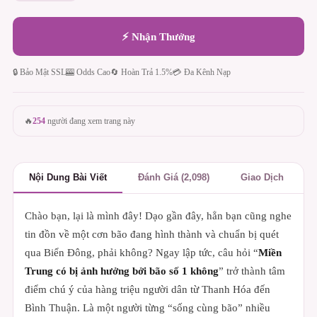
⚡ Nhận Thưởng
🔒 Bảo Mật SSL
🎰 Odds Cao
🔄 Hoàn Trả 1.5%
💳 Đa Kênh Nạp
🔥
254
người đang xem trang này
Nội Dung Bài Viết
Đánh Giá (2,098)
Giao Dịch
Chào bạn, lại là mình đây! Dạo gần đây, hẳn bạn cũng nghe
tin đồn về một cơn bão đang hình thành và chuẩn bị quét
qua Biển Đông, phải không? Ngay lập tức, câu hỏi “
Miền
Trung có bị ảnh hưởng bởi bão số 1 không
” trở thành tâm
điểm chú ý của hàng triệu người dân từ Thanh Hóa đến
Bình Thuận. Là một người từng “sống cùng bão” nhiều