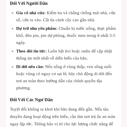
Đối Với Người Dân
Gia cố nhà cửa:
Kiểm tra và chằng chống mái nhà, cửa
sổ, cửa ra vào. Cắt tỉa cành cây cao gần nhà.
Dự trữ nhu yếu phẩm:
Chuẩn bị nước uống, thực phẩm
khô, đèn pin, pin dự phòng, thuốc men trong ít nhất 3-5
ngày.
Theo dõi tin tức:
Luôn bật tivi hoặc radio để cập nhật
thông tin mới nhất về diễn biến của bão.
Di dời nếu cần:
Nếu sống ở vùng thấp, ven sông suối
hoặc vùng có nguy cơ sạt lở, hãy chủ động di dời đến
nơi an toàn theo hướng dẫn của chính quyền địa
phương.
Đối Với Các Ngư Dân
Tuyệt đối không ra khơi khi bão đang đến gần. Nếu tàu
thuyền đang hoạt động trên biển, cần tìm nơi trú ẩn an toàn
ngay lập tức. Thông báo vị trí cho lực lượng chức năng để