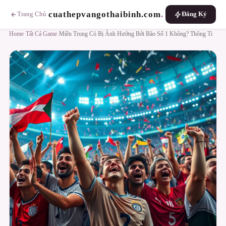
cuathepvangothaibinh.com
.
Trang Chủ
Đăng Ký
Home
›
Tất Cả Game
›
Miền Trung Có Bị Ảnh Hưởng Bởi Bão Số 1 Không? Thông Ti