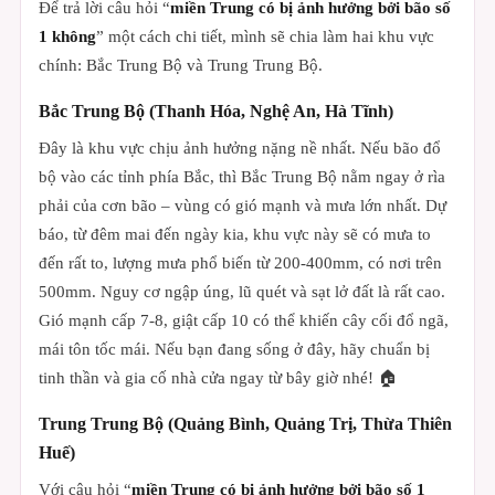
Để trả lời câu hỏi “
miền Trung có bị ảnh hưởng bởi bão số
1 không
” một cách chi tiết, mình sẽ chia làm hai khu vực
chính: Bắc Trung Bộ và Trung Trung Bộ.
Bắc Trung Bộ (Thanh Hóa, Nghệ An, Hà Tĩnh)
Đây là khu vực chịu ảnh hưởng nặng nề nhất. Nếu bão đổ
bộ vào các tỉnh phía Bắc, thì Bắc Trung Bộ nằm ngay ở rìa
phải của cơn bão – vùng có gió mạnh và mưa lớn nhất. Dự
báo, từ đêm mai đến ngày kia, khu vực này sẽ có mưa to
đến rất to, lượng mưa phổ biến từ 200-400mm, có nơi trên
500mm. Nguy cơ ngập úng, lũ quét và sạt lở đất là rất cao.
Gió mạnh cấp 7-8, giật cấp 10 có thể khiến cây cối đổ ngã,
mái tôn tốc mái. Nếu bạn đang sống ở đây, hãy chuẩn bị
tinh thần và gia cố nhà cửa ngay từ bây giờ nhé! 🏠
Trung Trung Bộ (Quảng Bình, Quảng Trị, Thừa Thiên
Huế)
Với câu hỏi “
miền Trung có bị ảnh hưởng bởi bão số 1