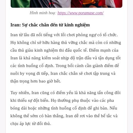
Hình minh hoạ:
https://www.poramase.com/
Iran: Sự chắc chắn đến từ kinh nghiệm
Iran từ lâu đã nổi tiếng với lối chơi phòng ngự có tổ chức.
Họ không chỉ sở hữu hàng thủ vững chắc mà còn có những
cầu thủ giàu kinh nghiệm thi đấu quốc tế. Điểm mạnh của
Iran là khả năng kiểm soát nhịp độ trận đấu và tận dụng tốt
các tình huống cố định. Trong bối cảnh cần giành điểm để
nuôi hy vọng đi tiếp, Iran chắc chắn sẽ chơi tập trung và
thận trọng hơn bao giờ hết.
Tuy nhiên, Iran cũng có điểm yếu là khả năng tấn công đôi
khi thiếu sự đột biến. Họ thường phụ thuộc vào các pha
bóng dài hoặc những tình huống cố định để ghi bàn. Nếu
không thể sớm có bàn thắng, Iran dễ rơi vào thế bế tắc và
chịu áp lực từ đối thủ.