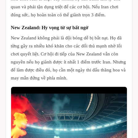
quan và phải tận dụng triệt để các cơ hội. Nếu Iran chơi
đúng sức, họ hoàn toàn có thể giành trọn 3 điểm.
New Zealand: Hy vọng từ sự bất ngờ
New Zealand không phải là đội bóng dễ bị bắt nạt. Họ đã
từng gây ra nhiều khó khăn cho các đối thủ mạnh nhờ lối
chơi quyết liệt. Cơ hội đi tiếp của New Zealand vẫn còn
nguyên nếu họ giành được ít nhất 1 điểm trước Iran. Nhưng
để làm được điều đó, họ cần một ngày thi đấu thăng hoa và
may mắn đứng về phía mình.