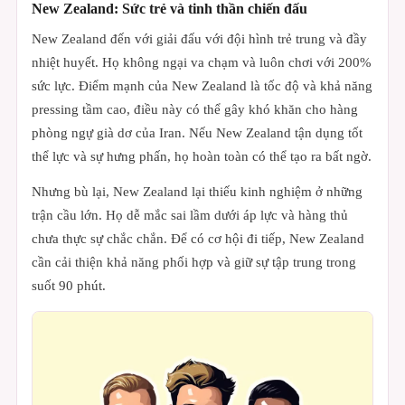
New Zealand: Sức trẻ và tinh thần chiến đấu
New Zealand đến với giải đấu với đội hình trẻ trung và đầy
nhiệt huyết. Họ không ngại va chạm và luôn chơi với 200%
sức lực. Điểm mạnh của New Zealand là tốc độ và khả năng
pressing tầm cao, điều này có thể gây khó khăn cho hàng
phòng ngự già dơ của Iran. Nếu New Zealand tận dụng tốt
thể lực và sự hưng phấn, họ hoàn toàn có thể tạo ra bất ngờ.
Nhưng bù lại, New Zealand lại thiếu kinh nghiệm ở những
trận cầu lớn. Họ dễ mắc sai lầm dưới áp lực và hàng thủ
chưa thực sự chắc chắn. Để có cơ hội đi tiếp, New Zealand
cần cải thiện khả năng phối hợp và giữ sự tập trung trong
suốt 90 phút.