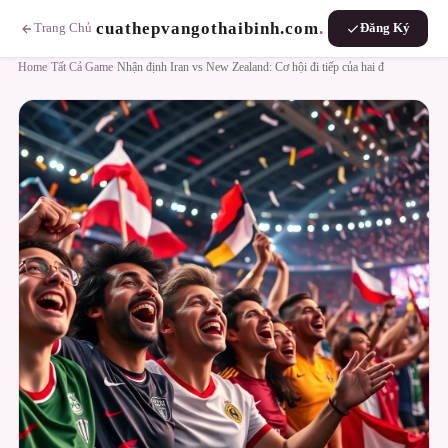
cuathepvangothaibinh.com
.
Trang Chủ
Đăng Ký
Home
›
Tất Cả Game
›
Nhận định Iran vs New Zealand: Cơ hội đi tiếp của hai đ