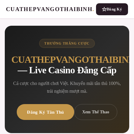
CUATHEPVANGOTHAIBINH
.
Đăng Ký
THƯỞNG THẮNG CƯỢC
CUATHEPVANGOTHAIBIN
— Live Casino Đẳng Cấp
Cá cược cho người chơi Việt. Khuyến mãi tân thủ 100%,
trải nghiệm mượt mà.
Đăng Ký Tân Thủ
Xem Thể Thao