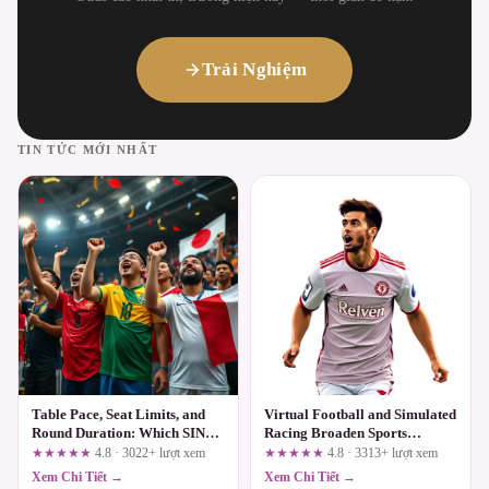
Trải Nghiệm
TIN TỨC MỚI NHẤT
Table Pace, Seat Limits, and
Virtual Football and Simulated
Round Duration: Which SIN88
Racing Broaden Sports
Setup Fits Your Playing Style?
Entertainment on uk88.deal –
★★★★★
4.8 · 3022+ lượt xem
★★★★★
4.8 · 3313+ lượt xem
A Reality Check
Xem Chi Tiết →
Xem Chi Tiết →