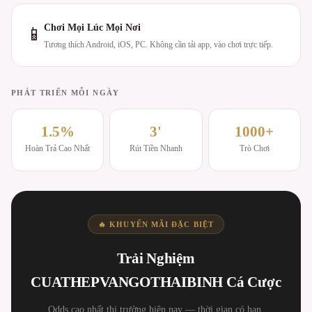
Chơi Mọi Lúc Mọi Nơi
📱
Tương thích Android, iOS, PC. Không cần tải app, vào chơi trực tiếp.
PHÁT TRIỂN MỖI NGÀY
1.5%
3'
1000+
Hoàn Trả Cao Nhất
Rút Tiền Nhanh
Trò Chơi
🔥 KHUYẾN MÃI ĐẶC BIỆT
Trải Nghiệm
CUATHEPVANGOTHAIBINH Cá Cược
Odds cao nhất thị trường hiện nay — thời gian có hạn.