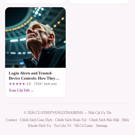
Login Alerts and Trusted-
Device Controls: How They
Strengthen Account Security at
★★★★★
4.8 · 2104+ lượt xem
DABET
Xem Chi Tiết →
© 2026 CUATHEPVANGOTHAIBINH — Nhà Cái Uy Tín
Contact
·
Chính Sách Giao Dịch
·
Chính Sách Hoàn Trả
·
Chính Sách Bảo Mật
·
Điều
Khoản Dịch Vụ
·
Tra Cứu Vé
·
Tất Cả Game
·
Sitemap