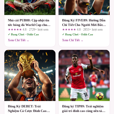
Nhà cái PUB88: Cập nhật tin
Đăng Ký FIVE89: Hướng Dẫn
tức bóng đá World Cup chuẩn
Chi Tiết Cho Người Mới Bắt
từng giờ
Đầu
★★★★★
4.8 · 2729+ lượt xem
★★★★★
4.8 · 2853+ lượt xem
✓ Đang Chơi · Odds Cao
✓ Đang Chơi · Odds Cao
Xem Chi Tiết →
Xem Chi Tiết →
Đăng Ký DEBET: Trải
Đăng ký TIP89: Trải nghiệm
Nghiệm Cá Cược Đỉnh Cao
giải trí đỉnh cao cùng nền tảng