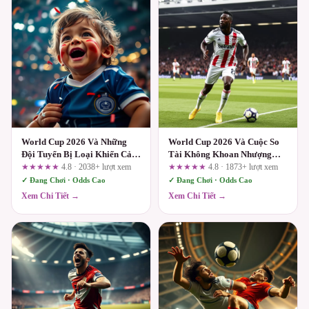
World Cup 2026 Và Những
World Cup 2026 Và Cuộc So
Đội Tuyển Bị Loại Khiến Cả
Tài Không Khoan Nhượng
Thế Giới Chấn Động Mạnh Mẽ
Giữa Các Cường Quốc Bóng
★★★★★
4.8 · 2038+ lượt xem
★★★★★
4.8 · 1873+ lượt xem
Đá
✓ Đang Chơi · Odds Cao
✓ Đang Chơi · Odds Cao
Xem Chi Tiết →
Xem Chi Tiết →